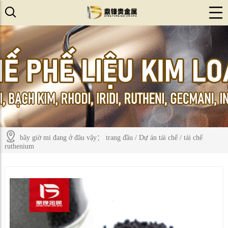
bây giờ mi đang ở đâu vậy：
trang đầu
/
Dự án tái chế
/
tái chế
ruthenium