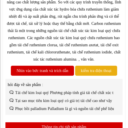
nâng cao chất lượng sản phẩm. So với các quy trình truyền thống, lĩnh
vực ứng dụng của chất xúc tác hydro hóa chứa ruthenium làm giảm
nhiệt độ và áp suất phản ứng, rút ​​ngắn chu trình phản ứng và có thể
được tái chế, tái xử lý hoặc thay thế bằng chất mới. Carbon ruthenium
thải là một trong những nguồn tái chế chất xúc tác kim loại quý chứa
ruthenium. Các nguồn chất xúc tác kim loại quý chứa ruthenium bao
gồm tái chế ruthenium clorua, tái chế ruthenium axetat, tái chế oxit
ruthenium, tái chế kali chlororuthenate, tái chế ruthenium iodide, chất
xúc tác ruthenium alumina. , vân vân.
Nhìn vào bức tranh và trích dẫn
kiểm tra điện thoại
hỏi đáp về sản phẩm :
Tái chế kim loại quý Phương pháp tính giá tái chế chất xúc t
Tại sao mục tiêu kim loại quý có giá trị tái chế cao như vậy
Phục hồi palladium Palladium là gì và nguồn tái chế phế liệu
Thông tin chi tiết sản phẩm