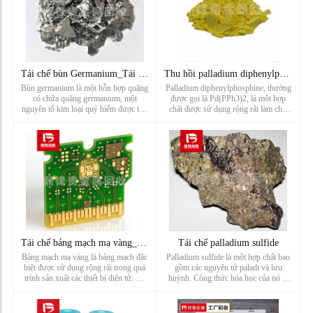
Tái chế bùn Germanium_Tái chế chất thải chứa Germanium_Nhà m
Thu hồi palladium diphenylphosphine
Bùn germanium là một hỗn hợp quặng
Palladium diphenylphosphine, thường
có chứa quặng germanium, một
được gọi là Pd(PPh3)2, là một hợp
nguyên tố kim loại quý hiếm được tìm
chất được sử dụng rộng rãi làm chất
thấy trong lớp vỏ trái đất. Bùn
xúc tác cho các phản ứng khác nhau
germanium thường chứa một tỷ lệ nhất
trong hóa học hữu cơ. Nó bao gồm
định của quặng germanium, phổ
palladium (Pd), phốt pho (P) và hai
nhóm phenyl (C6H5) được kết nố...
Tái chế bảng mạch mạ vàng_Tái chế linh kiện điện tử mạ vàng_
Tái chế palladium sulfide
Bảng mạch mạ vàng là bảng mạch đặc
Palladium sulfide là một hợp chất bao
biệt được sử dụng rộng rãi trong quá
gồm các nguyên tử paladi và lưu
trình sản xuất các thiết bị điện tử. Bề
huỳnh. Công thức hóa học của nó là
mặt của nó được phủ một lớp kim loại
PDS và nó là chất rắn màu đen, trông
mỏng, thường là vàng hoặc niken, để
như kim loại. Nó là thành viên của
tăng cường khả năng dẫn điện và
nhóm khoáng chất sunfua được biết