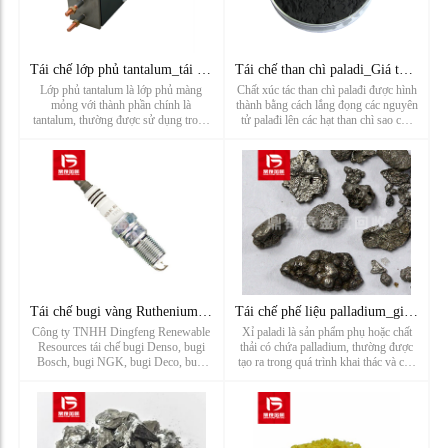
Tái chế lớp phủ tantalum_tái chế tấm tantalum_nhà máy tái ch
Tái chế than chì paladi_Giá tái chế than chì paladi_Nhà máy
Lớp phủ tantalum là lớp phủ màng
Chất xúc tác than chì palađi được hình
mỏng với thành phần chính là
thành bằng cách lắng đọng các nguyên
tantalum, thường được sử dụng trong
tử palađi lên các hạt than chì sao cho
các ứng dụng công nghiệp khác nhau.
các nguyên tử palađi được phân tán tốt
Tantalum là kim loại hiếm có tính ổn
và có độ đồng đều cao trên bề mặt
định hóa học tuyệt vời, điểm nóng
than chì. Điều này làm cho chất xúc
chảy cao và khả năng chống ăn mòn.
tác có hoạt tính...
...
Tái chế bugi vàng Ruthenium_Tái chế bugi ô tô_Nhà sản xuất t
Tái chế phế liệu palladium_giá tái chế xỉ palladium
Công ty TNHH Dingfeng Renewable
Xỉ paladi là sản phẩm phụ hoặc chất
Resources tái chế bugi Denso, bugi
thải có chứa palladium, thường được
Bosch, bugi NGK, bugi Deco, bugi
tạo ra trong quá trình khai thác và chế
torch, bugi Champion, bugi Cummins,
biến kim loại paladi. Xỉ palladium
bugi iridi, bugi bạch kim, bugi bạch
dùng để chỉ cặn, chất thải hoặc cặn thải
kim iridi, bugi bạch kim đôi, bugi
được tạo ra trong quá trình sản xuất
Iridium đôi, bugi LYNK&CO, bugi ...
hoặc sử dụng ki...