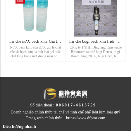
chống ăn mòn của bảng m...
đến với các đặc tính điện tử ...
Tái chế nước bạch kim_Giá tái chế nước bạch kim_Nhà máy tái
Tái chế bugi bạch kim Iridi_Giá tái chế bugi thô năm sao NGK
Nước bạch kim, còn được gọi là chất
Công ty TNHH Dingfeng Renewable
xúc tác bạch kim, là một loại gel hoặc
Resources tái chế bugi Denso, bugi
chất lỏng trong mờ không màu hoặc
Bosch, bugi NGK, bugi Deco, bugi
hơi vàng. Đây là tên gọi chung của
torch, bugi Champion, bugi Cummins,
chất xúc tác làm từ bạch kim kim loại
bugi iridi, bugi bạch kim, bugi bạch
làm thành phần hoạt chất chính. Nước
kim iridi, bugi bạch kim đôi, bugi
bạch kim có đặc tính ...
Iridium đôi, bugi LYNK&CO, bugi ...
Số điện thoại :
006017-4613759
Doanh nghiệp chính thức tái chế và tinh chế phế liệu kim loại quý
Trang web chính thức :
https://www.dfpmr.com
Điều hướng nhanh