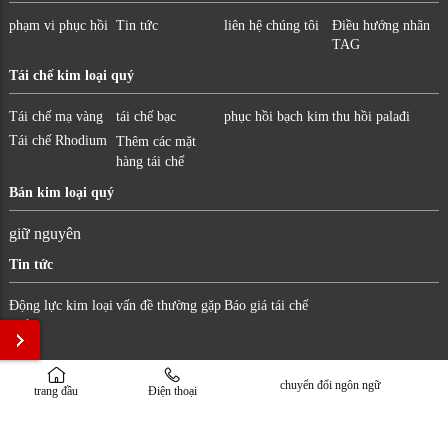
phạm vi phục hồi
Tin tức
liên hệ chúng tôi
Điều hướng nhãn
TAG
Tái chế kim loại quý
Tái chế mạ vàng
tái chế bạc
phục hồi bạch kim
thu hồi palađi
Tái chế Rhodium
Thêm các mặt
hàng tái chế
Bán kim loại quý
giữ nguyên
Tin tức
Động lực kim loại
vấn đề thường gặp
Báo giá tái chế
quý
Copyright © 2022-2023 Công ty TNHH Tài nguyên tái tạo Hồ Nam Dingfeng Bảo lưu
chuyển đổi ngôn ngữ
trang đầu
Điện thoại
mọi quyền