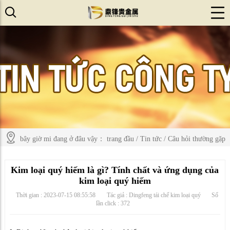
bây giờ mi đang ở đâu vậy：
trang đầu
/
Tin tức
/
Câu hỏi thường gặp
Kim loại quý hiếm là gì? Tính chất và ứng dụng của
kim loại quý hiếm
Thời gian : 2023-07-15 08:55:58
Tác giả : Dingfeng tái chế kim loại quý
Số
lần click :
372