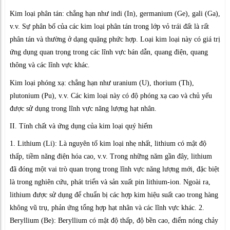
Kim loại phân tán: chẳng hạn như indi (In), germanium (Ge), gali (Ga),
v.v. Sự phân bố của các kim loại phân tán trong lớp vỏ trái đất là rất
phân tán và thường ở dạng quặng phức hợp. Loại kim loại này có giá trị
ứng dụng quan trọng trong các lĩnh vực bán dẫn, quang điện, quang
thông và các lĩnh vực khác.
Kim loại phóng xạ: chẳng hạn như uranium (U), thorium (Th),
plutonium (Pu), v.v. Các kim loại này có độ phóng xạ cao và chủ yếu
được sử dụng trong lĩnh vực năng lượng hạt nhân.
II. Tính chất và ứng dụng của kim loại quý hiếm
1. Lithium (Li): Là nguyên tố kim loại nhẹ nhất, lithium có mật độ
thấp, tiềm năng điện hóa cao, v.v. Trong những năm gần đây, lithium
đã đóng một vai trò quan trọng trong lĩnh vực năng lượng mới, đặc biệt
là trong nghiên cứu, phát triển và sản xuất pin lithium-ion. Ngoài ra,
lithium được sử dụng để chuẩn bị các hợp kim hiệu suất cao trong hàng
không vũ trụ, phản ứng tổng hợp hạt nhân và các lĩnh vực khác. 2.
Beryllium (Be): Beryllium có mật độ thấp, độ bền cao, điểm nóng chảy