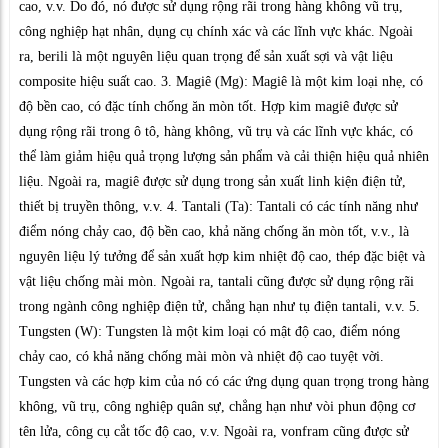
cao, v.v. Do đó, nó được sử dụng rộng rãi trong hàng không vũ trụ,
công nghiệp hạt nhân, dụng cụ chính xác và các lĩnh vực khác. Ngoài
ra, berili là một nguyên liệu quan trọng để sản xuất sợi và vật liệu
composite hiệu suất cao. 3. Magiê (Mg): Magiê là một kim loại nhẹ, có
độ bền cao, có đặc tính chống ăn mòn tốt. Hợp kim magiê được sử
dụng rộng rãi trong ô tô, hàng không, vũ trụ và các lĩnh vực khác, có
thể làm giảm hiệu quả trọng lượng sản phẩm và cải thiện hiệu quả nhiên
liệu. Ngoài ra, magiê được sử dụng trong sản xuất linh kiện điện tử,
thiết bị truyền thông, v.v. 4. Tantali (Ta): Tantali có các tính năng như
điểm nóng chảy cao, độ bền cao, khả năng chống ăn mòn tốt, v.v., là
nguyên liệu lý tưởng để sản xuất hợp kim nhiệt độ cao, thép đặc biệt và
vật liệu chống mài mòn. Ngoài ra, tantali cũng được sử dụng rộng rãi
trong ngành công nghiệp điện tử, chẳng hạn như tụ điện tantali, v.v. 5.
Tungsten (W): Tungsten là một kim loại có mật độ cao, điểm nóng
chảy cao, có khả năng chống mài mòn và nhiệt độ cao tuyệt vời.
Tungsten và các hợp kim của nó có các ứng dụng quan trọng trong hàng
không, vũ trụ, công nghiệp quân sự, chẳng hạn như vòi phun động cơ
tên lửa, công cụ cắt tốc độ cao, v.v. Ngoài ra, vonfram cũng được sử