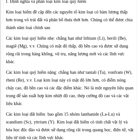
I. Định nghĩa và phân loại kim loại quý hiếm
Kim loại hiếm đề cập đến các nguyên tố kim loại có hàm lượng thấp
hơn trong vỏ trái đất và phân bố thưa thớt hơn. Chúng có thể được chia
thành năm loại chính sau:
Các kim loại quý hiếm nhẹ: chẳng hạn như lithium (Li), berili (Be),
magiê (Mg), v.v. Chúng có mật độ thấp, độ bền cao và được sử dụng
rộng rãi trong hàng không, vũ trụ, năng lượng mới và các lĩnh vực
khác.
Các kim loại quý hiếm nặng: chẳng hạn như tantali (Ta), vonfram (W),
rheni (Re), v.v. Loại kim loại này có mật độ lớn hơn, có điểm nóng
chảy cao, độ bền cao và các đặc điểm khác. Nó là một nguyên liệu quan
trọng để sản xuất hợp kim nhiệt độ cao, thép cường độ cao và các vật
liệu khác.
Các kim loại đất hiếm: bao gồm 15 nhóm lanthanide (La-Lu) và
scandium (Sc), yttrium (Y). Kim loại đất hiếm có tính chất vật lý và
hóa học độc đáo và được sử dụng rộng rãi trong quang học, điện tử, vật
liệu từ tính và các lĩnh vực khác.