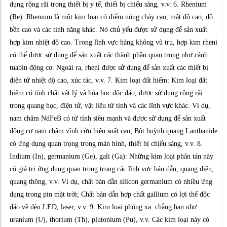
dụng rộng rãi trong thiết bị y tế, thiết bị chiếu sáng, v.v. 6. Rhenium
(Re): Rhenium là một kim loại có điểm nóng chảy cao, mật độ cao, độ
bền cao và các tính năng khác. Nó chủ yếu được sử dụng để sản xuất
hợp kim nhiệt độ cao. Trong lĩnh vực hàng không vũ trụ, hợp kim rheni
có thể được sử dụng để sản xuất các thành phần quan trọng như cánh
tuabin động cơ. Ngoài ra, rheni được sử dụng để sản xuất các thiết bị
điện tử nhiệt độ cao, xúc tác, v.v. 7. Kim loại đất hiếm: Kim loại đất
hiếm có tính chất vật lý và hóa học độc đáo, được sử dụng rộng rãi
trong quang học, điện tử, vật liệu từ tính và các lĩnh vực khác. Ví dụ,
nam châm NdFeB có từ tính siêu mạnh và được sử dụng để sản xuất
động cơ nam châm vĩnh cửu hiệu suất cao; Bột huỳnh quang Lanthanide
có ứng dụng quan trọng trong màn hình, thiết bị chiếu sáng, v.v. 8.
Indium (In), germanium (Ge), gali (Ga): Những kim loại phân tán này
có giá trị ứng dụng quan trọng trong các lĩnh vực bán dẫn, quang điện,
quang thông, v.v. Ví dụ, chất bán dẫn silicon germanium có nhiều ứng
dụng trong pin mặt trời; Chất bán dẫn hợp chất gallium có lợi thế độc
đáo về đèn LED, laser, v.v. 9. Kim loại phóng xạ: chẳng hạn như
uranium (U), thorium (Th), plutonium (Pu), v.v. Các kim loại này có