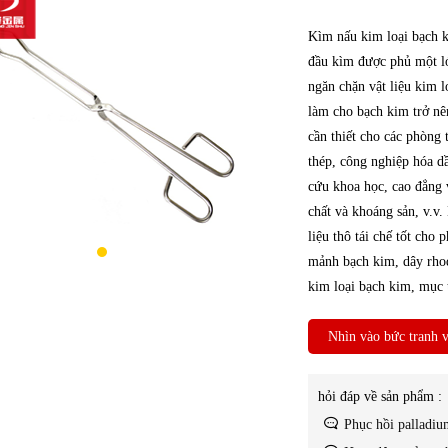
Kìm nấu kim loại bạch k
đầu kìm được phủ một lớ
ngăn chặn vật liệu kim l
làm cho bạch kim trở nên
cần thiết cho các phòng
thép, công nghiệp hóa d
cứu khoa học, cao đẳng v
chất và khoáng sản, v.v
liệu thô tái chế tốt cho
mảnh bạch kim, dây rhod
kim loại bạch kim, mục t
Nhìn vào bức tranh v
hỏi đáp về sản phẩm :
Phục hồi palladium