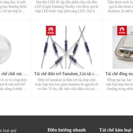
à vàng đen, là một
Hạt đèn LED đề cập đến phần chip của đèn
Tấm thoát nước b
ắng bạc thường được
LED (Light Emitting Diode), còn được gọi là
gọi là tấm thoát
u chế tạo hợp kim
chip LED hoặc chip phát sáng LED. Hạt đèn
rhodium, là một t
kim Rhodium là một
LED chuyển đổi năng lượng điện trực tiếp
được sử dụng tron
ế chất thải có chứa
thành năng lượng ánh sáng thông qua nguyên
Tấm xả hợp kim bạc
hế chất t...
tắc phát sáng của vật liệu bá...
hợp kim được 
Tái chế bạc nitrat_Tái chế chất xúc tác bạc_Nhà máy tái chế
Tái chế điện trở Tantalum_Giá tái chế tụ điện_Nhà máy lọc dầ
t vô cơ có công thức
Điện trở tantalum là điện trở của hợp chất
Đồng mạ bạc hay c
at là một tinh thể
hoặc hợp kim bao gồm tantalum là nguyên tố
một loại hợp kim k
ặc trắng ở nhiệt độ
cơ bản. Ví dụ, đặc tính cách điện của oxit
chuộng trong nhữ
và oxy hóa cao. Bạc
tantalum rất có lợi khi chế tạo tụ điện và điện
hình thành bằng cá
rong những nguồn tái
trở suất ổn định của oxynitride có thể được sử
đồng, tạo ra một ki
xúc ...
dụng để tạo thàn...
tính của đ
Điều hướng nhanh
Tái chế kim loại
m loại quý