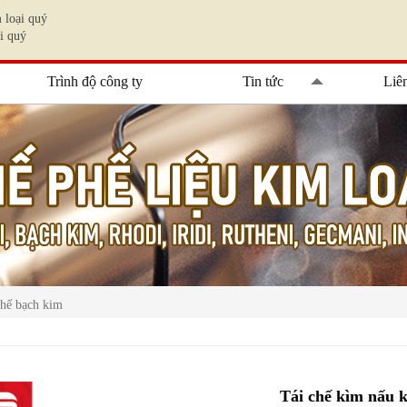
 loại quý
i quý
Trình độ công ty
Tin tức
Liê
chế bạch kim