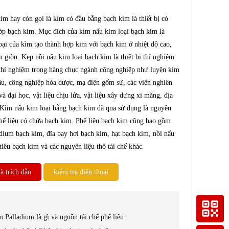
im hay còn gọi là kìm có đầu bằng bạch kim là thiết bị có
p bạch kim. Mục đích của kìm nấu kim loại bạch kim là
oại của kìm tạo thành hợp kim với bạch kim ở nhiệt độ cao,
 giòn. Kẹp nồi nấu kim loại bạch kim là thiết bị thí nghiệm
 thí nghiệm trong hàng chục ngành công nghiệp như luyện kim
ầu, công nghiệp hóa dược, mạ điện gốm sứ, các viện nghiên
à đại học, vật liệu chịu lửa, vật liệu xây dựng xi măng, địa
. Kìm nấu kim loại bằng bạch kim đã qua sử dụng là nguyên
 phế liệu có chứa bạch kim. Phế liệu bạch kim cũng bao gồm
ium bạch kim, đĩa bay hơi bạch kim, hạt bạch kim, nồi nấu
iêu bạch kim và các nguyên liệu thô tái chế khác.
à trích dẫn
kiểm tra điện thoại
 Palladium là gì và nguồn tái chế phế liệu