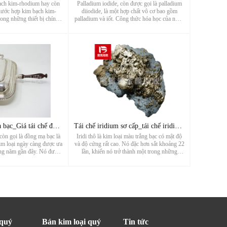
ạch kim-rhodium hay còn
Palladium iodide, còn được gọi là palladium
 nước hợp kim bạch kim-
diiodide, là một hợp chất vô cơ bao gồm
rong những thiết bị chính
palladium và iốt. Công thức hóa học của nó là
g sản xuất sợi thủy tinh.
PdI2, trong đó trạng thái hóa trị của palladium
h kim-rhodium là vật liệu
là +2 và trạng thái hóa trị của iốt là -1.
làm từ bạch kim là...
Palladium iodide là...
Tái chế đồng mạ bạc_Giá tái chế đồng mạ bạc_Nhà sản xuất tái
Tái chế iridium sơ cấp_tái chế iridium thô_nhà máy tái chế k
òn gọi là đồng mạ bạc là
Iridi thô là kim loại màu trắng bạc có mật độ
im loại ngày càng được ưa
và độ cứng rất cao. Nó đặc hơn sắt khoảng 22
ng năm gần đây. Nó được
lần, khiến nó trở thành một trong những
ch phủ một lớp bạc lên đế
nguyên tố nặng nhất trên Trái đất. Iridi thô
m loại lai kết hợp các đặc
cũng có điểm nóng chảy rất cao, khoảng 2410
ồng và bạc. Sự...
độ C, mang lại sự ổn...
 quý
Bán kim loại quý
Tin tức