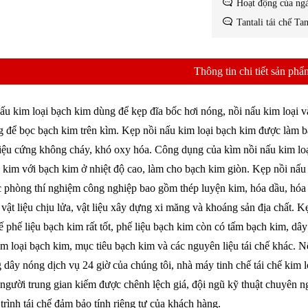
Hoạt động của ngà
Tantali tái chế Tan
Thông tin chi tiết sản phẩ
ấu kim loại bạch kim dùng để kẹp đĩa bốc hơi nóng, nồi nấu kim loại v
 để bọc bạch kim trên kìm. Kẹp nồi nấu kim loại bạch kim được làm bằ
liệu cứng không cháy, khó oxy hóa. Công dụng của kìm nồi nấu kim loại
 kim với bạch kim ở nhiệt độ cao, làm cho bạch kim giòn. Kẹp nồi nấu ki
 phòng thí nghiệm công nghiệp bao gồm thép luyện kim, hóa dầu, hóa
 vật liệu chịu lửa, vật liệu xây dựng xi măng và khoáng sản địa chất. 
chế phế liệu bạch kim rất tốt, phế liệu bạch kim còn có tấm bạch kim, d
im loại bạch kim, mục tiêu bạch kim và các nguyên liệu tái chế khác. Nế
 dây nóng dịch vụ 24 giờ của chúng tôi, nhà máy tinh chế tái chế kim l
người trung gian kiếm được chênh lệch giá, đội ngũ kỹ thuật chuyên 
trình tái chế đảm bảo tính riêng tư của khách hàng.