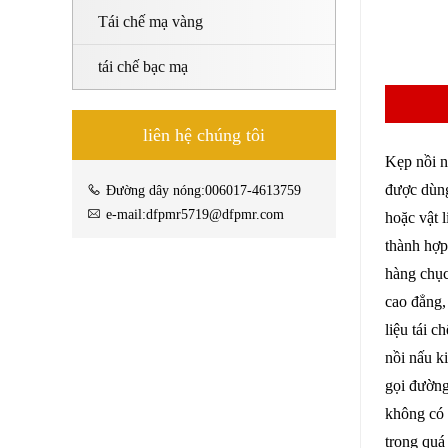
Tái chế mạ vàng
tái chế bạc mạ
liên hệ chúng tôi
Kẹp nồi n
được dùng
Đường dây nóng:006017-4613759
e-mail:dfpmr5719@dfpmr.com
hoặc vật 
thành hợp
hàng chục
cao đẳng,
liệu tái 
nồi nấu k
gọi đường
không có 
trong quá 