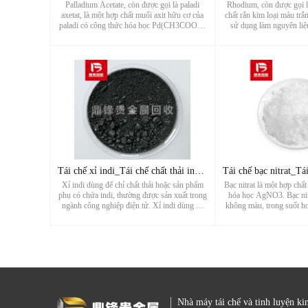
Palladium Acetate, còn được gọi là paladi
Rhodium, còn được gọi l
axetat, là một hợp chất muối axit hữu cơ của
chất rắn kim loại màu tr
paladi có công thức hóa học Pd(CH3COO)2.
sử dụng làm nguyên liệ
Nó là một tinh thể không màu, rắn ở nhiệt độ
rhodium. Chất thải hợp 
phòng. Palladium axetat hòa tan trong các
trong những nguồn tái ch
dung môi hữu cơ như rượu ...
rhodium. Việc tái c
Tái chế xỉ indi_Tái chế chất thải indi_Nhà máy tái chế kim l
Xỉ indi dùng để chỉ chất thải hoặc sản phẩm
Bạc nitrat là một hợp chấ
phụ có chứa indi, thường được sản xuất trong
hóa học AgNO3. Bạc nitr
ngành công nghiệp điện tử. Xỉ indi dùng để
không màu, trong suốt ho
chỉ các tạp chất, chất thải hoặc chất thải còn
phòng và có tính ăn mòn 
sót lại từ quá trình khai thác, nấu chảy và chế
nitrat thải cũng là một t
biến indi tro...
chế chất thải 
Nhà máy tái chế và tinh luyện ki