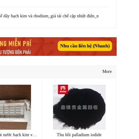
hế dây bạch kim và rhodium_giá tái chế cặp nhiệt điện_n
Nhu cầu liên hệ (Nhanh)
More
Tái chế tấm thoát nước bạch kim và rhodium
Thu hồi palladium iodide