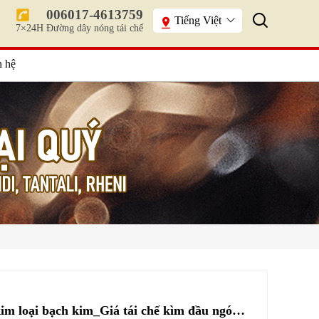
006017-4613759
Tiếng Việt
7×24H Đường dây nóng tái chế
n hệ
Tái chế kìm nấu kim loại bạch kim_Giá tái chế kìm đầu ngón chân bạch kim_Tái chế kim loại quý