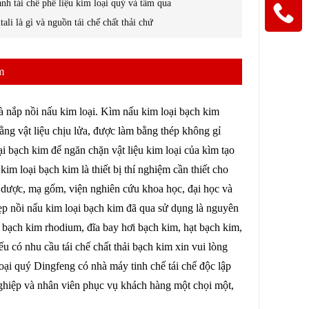
nh tái chế phế liệu kim loại quý và tầm qua
tali là gì và nguồn tái chế chất thải chứ
m
à nắp nồi nấu kim loại. Kìm nấu kim loại bạch kim
ng vật liệu chịu lửa, được làm bằng thép không gỉ
 bạch kim để ngăn chặn vật liệu kim loại của kìm tạo
m loại bạch kim là thiết bị thí nghiệm cần thiết cho
 dược, mạ gốm, viện nghiên cứu khoa học, đại học và
Kẹp nồi nấu kim loại bạch kim đã qua sử dụng là nguyên
ây bạch kim rhodium, đĩa bay hơi bạch kim, hạt bạch kim,
u có nhu cầu tái chế chất thải bạch kim xin vui lòng
oại quý Dingfeng có nhà máy tinh chế tái chế độc lập
nghiệp và nhân viên phục vụ khách hàng một chọi một,