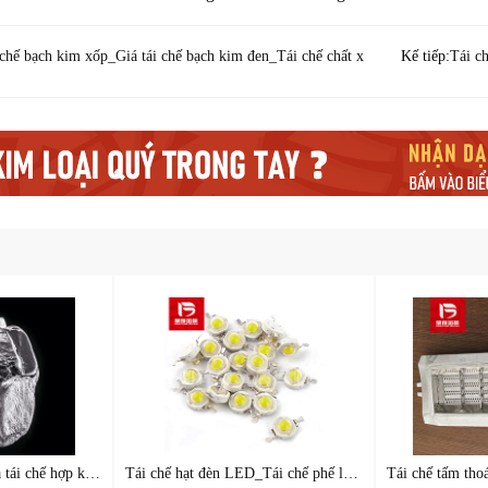
chế bạch kim xốp_Giá tái chế bạch kim đen_Tái chế chất x
Kế tiếp:
Tái c
Tái chế Rhodium_Giá tái chế hợp kim Rhodium_Nhà sản xuất tái
Tái chế hạt đèn LED_Tái chế phế liệu chứa vàng_Nhà máy tái c