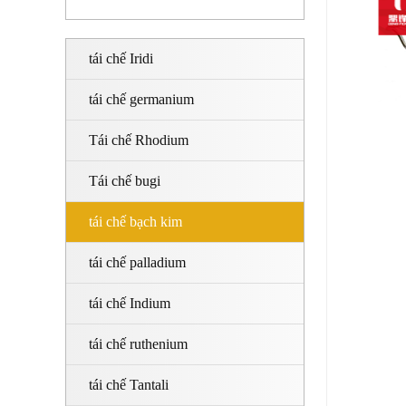
tái chế Iridi
tái chế germanium
Tái chế Rhodium
Tái chế bugi
tái chế bạch kim
tái chế palladium
tái chế Indium
tái chế ruthenium
tái chế Tantali