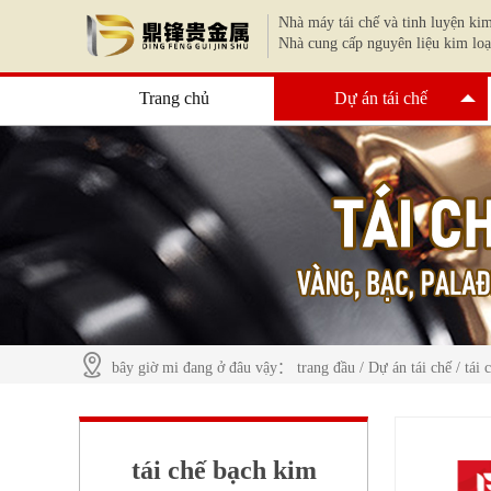
Nhà máy tái chế và tinh luyện kim
Nhà cung cấp nguyên liệu kim loạ
Trang chủ
Dự án tái chế
bây giờ mi đang ở đâu vậy：
trang đầu
/
Dự án tái chế
/
tái 
tái chế bạch kim