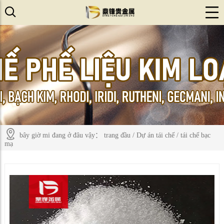
bây giờ mi đang ở đâu vậy：
trang đầu
/
Dự án tái chế
/
tái chế bạc
mạ