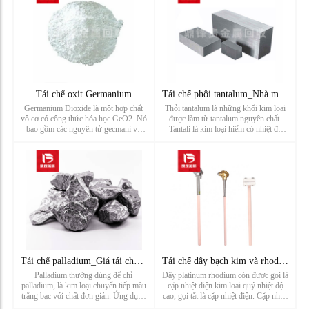
Tái chế oxit Germanium
Tái chế phôi tantalum_Nhà máy tái chế kim loại quý hiếm
Germanium Dioxide là một hợp chất
Thỏi tantalum là những khối kim loại
vô cơ có công thức hóa học GeO2. Nó
được làm từ tantalum nguyên chất.
bao gồm các nguyên tử gecmani và
Tantali là kim loại hiếm có nhiệt độ
nguyên tử oxy và là hợp chất của
nóng chảy cao, chống ăn mòn và dẫn
gecmani và oxy. Ôxit Germani là chất
điện tốt. Là một trong những nguyên
rắn kết tinh màu trắng, ổn định ở nhiệt
tố có hàm lượng rất thấp trong vỏ trái
độ phòng và không dễ tan tr...
đất nên tantalum dùng ...
Tái chế palladium_Giá tái chế palladium_Nhà máy luyện kim lo
Tái chế dây bạch kim và rhodium_giá tái chế cặp nhiệt điện_n
Palladium thường dùng để chỉ
Dây platinum rhodium còn được gọi là
palladium, là kim loại chuyển tiếp màu
cặp nhiệt điện kim loại quý nhiệt độ
trắng bạc với chất đơn giản. Ứng dụng
cao, gọi tắt là cặp nhiệt điện. Cặp nhiệt
chính của palladium là vật liệu hợp
điện công nghiệp bao gồm mô hình B,