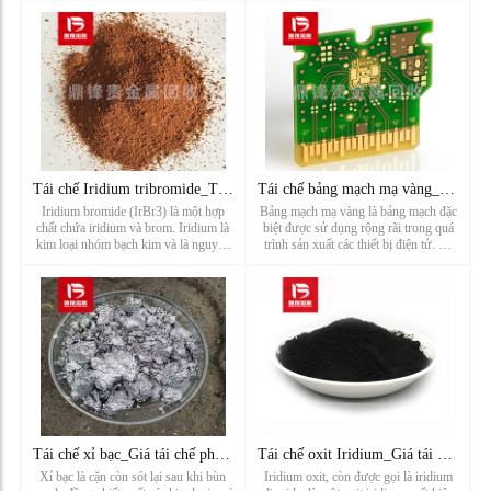
kim, chất xúc tác và đồ trang sức.
mô hình S, mô hình R của dây
Palladium phế liệu là một nguồn tái
platinum, được sử d
chế paladi quan trọng. Các ...
Tái chế Iridium tribromide_Tái chế Iridium bromide_Nhà sản x
Tái chế bảng mạch mạ vàng_Tái chế linh kiện điện tử mạ vàng_
Iridium bromide (IrBr3) là một hợp
Bảng mạch mạ vàng là bảng mạch đặc
chất chứa iridium và brom. Iridium là
biệt được sử dụng rộng rãi trong quá
kim loại nhóm bạch kim và là nguyên
trình sản xuất các thiết bị điện tử. Bề
tố kim loại chuyển tiếp trong bảng
mặt của nó được phủ một lớp kim loại
tuần hoàn hóa học. Nó có mật độ cao
mỏng, thường là vàng hoặc niken, để
và khả năng chống ăn mòn tốt, là một
tăng cường khả năng dẫn điện và
kim loại rất hiếm và có...
chống ăn mòn của bảng m...
Tái chế xỉ bạc_Giá tái chế phế liệu bạc_Nhà máy tái chế kim
Tái chế oxit Iridium_Giá tái chế Iridium dioxide_Nhà máy tái
Xỉ bạc là cặn còn sót lại sau khi bùn
Iridium oxit, còn được gọi là iridium