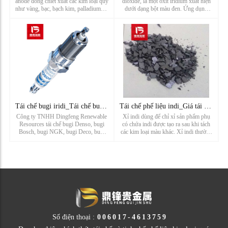
anode đồng chiết xuất các kim loại quý
dioxide, là một oxit iridium xuất hiện
như vàng, bạc, bạch kim, palladium và
dưới dạng bột màu đen. Ứng dụng
các nguyên tố có giá trị khác. Tái chế
chính của oxit iridium là sản xuất pin,
xỉ bạc thải là một trong những nguồn
tụ điện và linh kiện điện tử, chất xúc
tái chế chất thải chứa bạc. Tái chế chất
tác hóa học và điện cực anode cho
thải chứ...
điện phân công ngh...
Tái chế bugi iridi_Tái chế bugi ô tô_Nhà sản xuất tái chế bu
Tái chế phế liệu indi_Giá tái chế xỉ indi_Nhà sản xuất tái c
Công ty TNHH Dingfeng Renewable
Xỉ indi dùng để chỉ xỉ sản phẩm phụ
Resources tái chế bugi Denso, bugi
có chứa indi được tạo ra sau khi tách
Bosch, bugi NGK, bugi Deco, bugi
các kim loại màu khác. Xỉ indi thường
torch, bugi Champion, bugi Cummins,
được thu hồi từ xỉ nấu chảy, xỉ và chất
bugi iridi, bugi bạch kim, bugi bạch
nhờn cực dương của đồng, chì và kẽm
kim iridi, bugi bạch kim đôi, bugi
thông qua quá trình làm giàu. Xỉ indi
Iridium đôi, bugi LYNK&CO, bugi ...
là một nguồn t...
Số điện thoại :
006017-4613759