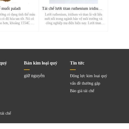
ế muối paladi
Tái chế lưới titan ruthenium iridium_Giá điện cực tái chế lư
ường có dạng tinh thể màu
Lưới ruthenium, iridium và titan là vật liệu
 có độ hòa tan tốt. Nó có
mới nổi trong ngành bảo vệ môi trường và
ao hơn, khoảng 1554C và
công nghiệp mạ điện hiện nay. Lưới titan
³. Muối palladium có tính
Ruthenium-iridium thường được sử dụng để
tốt và là vật liệu xúc tác
làm đồ trang trí tinh xảo, đồ thủ công và các
 Muối palladium...
mặt hàng khác do đặc tính ...
 quý
Bán kim loại quý
Tin tức
giữ nguyên
Động lực kim loại quý
vấn đề thường gặp
Báo giá tái chế
tái chế