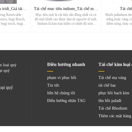
Tái chế bugi bạch kim iridi_Giá tái chế bugi NGK8S_Nhà sản x
Tái chế mục tiêu indium_Tái chế mục tiêu ITO_Nhà máy tái chế
Tái ch
eng Renewable
Mục tiêu indi là vật liệu rắn đồng nhất và có
Muối palladium th
Denso, bugi Bosch,
độ tinh khiết cao được làm từ nguyên tố indi.
trắng hoặc vàng và
bugi torch, bugi
Indium là kim loại hiếm có nhiệt độ nóng
điểm nóng chảy c
 bugi iridi, bugi
chảy thấp, độc tính thấp và ổn định hóa học
mật độ 11,99 g/cm
ridi, bugi bạch kim
tốt. Do những đặc tính này, bia indi được sử
dẫn điện và nhiệt 
bugi LYNK&CO, bugi
dụng rộng rãi tron...
tuyệt vời.
Điều hướng nhanh
Tái chế kim loại
m loại quý
ại quý
phạm vi phục hồi
Tái chế mạ vàng
Tin tức
tái chế bạc
oại quý
liên hệ chúng tôi
phục hồi bạch kim
Điều hướng nhãn TAG
thu hồi palađi
Tái chế Rhodium
Thêm các mặt hàng 