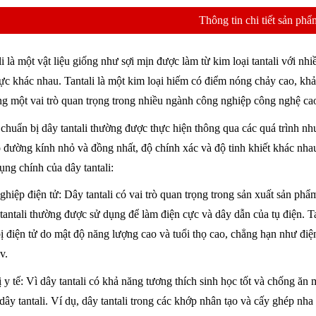
Thông tin chi tiết sản phẩ
li là một vật liệu giống như sợi mịn được làm từ kim loại tantali với n
vực khác nhau. Tantali là một kim loại hiếm có điểm nóng chảy cao, khả
óng một vai trò quan trọng trong nhiều ngành công nghiệp công nghệ ca
 chuẩn bị dây tantali thường được thực hiện thông qua các quá trình nh
 đường kính nhỏ và đồng nhất, độ chính xác và độ tinh khiết khác nh
ụng chính của dây tantali:
ghiệp điện tử: Dây tantali có vai trò quan trọng trong sản xuất sản phẩ
tantali thường được sử dụng để làm điện cực và dây dẫn của tụ điện. T
 bị điện tử do mật độ năng lượng cao và tuổi thọ cao, chẳng hạn như đ
v.
ị y tế: Vì dây tantali có khả năng tương thích sinh học tốt và chống ăn 
dây tantali. Ví dụ, dây tantali trong các khớp nhân tạo và cấy ghép nha