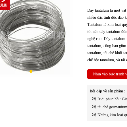
Dây tantalum là một vật
nhiều đặc tính độc đáo k
Tantalum là kim loại qu
tốt nên dây tantalum đó
nghệ cao. Dây tantalum t
tantalum, cũng bao gồm t
tantalum, tái chế khối ta
chế bột tantalum, và tái
Nhìn vào bức tranh v
hỏi đáp về sản phẩm :
Iridi phục hồi: Gi
tái chế germanium
Những kim loại qu