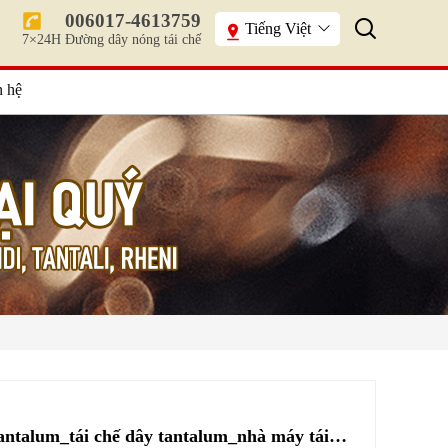
006017-4613759
Tiếng Việt
7×24H Đường dây nóng tái chế
n hệ
Tái chế kim loại tantalum_tái chế dây tantalum_nhà máy tái chế kim loại hiếm