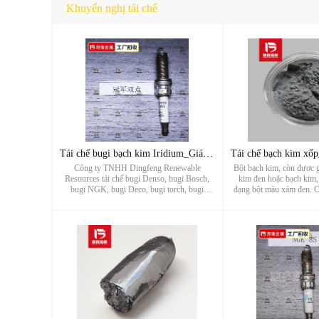
Khuyến nghị tái chế
Tái chế bugi bạch kim Iridium_Giá tái chế bugi hai điểm vô đ
Công ty TNHH Dingfeng Renewable
Bột bạch kim, còn được g
Resources tái chế bugi Denso, bugi Bosch,
kim đen hoặc bạch kim, 
bugi NGK, bugi Deco, bugi torch, bugi
dạng bột màu xám đen. 
Champion, bugi Cummins, bugi iridi, bugi
của bột bạch kim bao g
bạch kim, bugi bạch kim iridi, bugi bạch kim
bạch kim, chất xúc tác hó
đôi, bugi Iridium đôi, bugi LYNK&CO, bugi
sức, thành phần dẫ
...