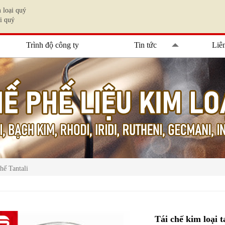
 loại quý
i quý
Trình độ công ty
Tin tức
Liê
chế Tantali