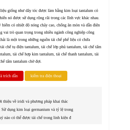
 liệu giống như dây tóc được làm bằng kim loại tantalum có
hiến nó được sử dụng rộng rãi trong các lĩnh vực khác nhau.
ý hiếm có nhiệt độ nóng chảy cao, chống ăn mòn và dẫn điện
ng vai trò quan trọng trong nhiều ngành công nghiệp công
hải là một trong những nguồn tái chế phế liệu có chứa
ái chế tụ điện tantalum, tái chế lớp phủ tantalum, tái chế tấm
ntalum, tái chế hợp kim tantalum, tái chế thanh tantalum, tái
 chế tấm tantalum chờ đợi.
à trích dẫn
kiểm tra điện thoại
ới thiệu về iridi và phương pháp khai thác
 Sử dụng kim loại germanium và tỷ lệ trong
ý nào có thể được tái chế trong linh kiện đ