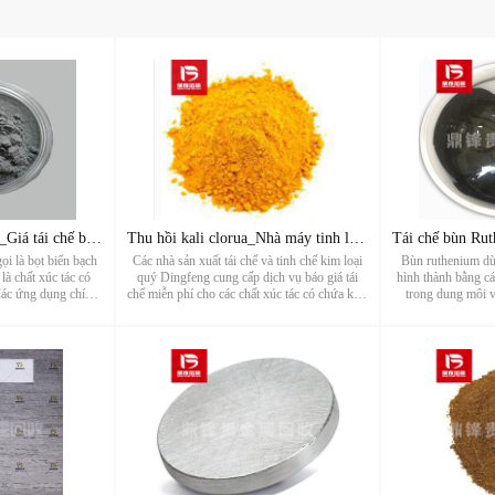
Tái chế bạch kim xốp_Giá tái chế bạch kim đen_Tái chế chất x
Thu hồi kali clorua_Nhà máy tinh luyện chất xúc tác kim loại
ọi là bọt biển bạch
Các nhà sản xuất tái chế và tinh chế kim loại
Bùn ruthenium dù
là chất xúc tác có
quý Dingfeng cung cấp dịch vụ báo giá tái
hình thành bằng cá
Các ứng dụng chính
chế miễn phí cho các chất xúc tác có chứa kim
trong dung môi 
ồm sản xuất muối
loại quý như vàng clorua, hydro
trong chất xúc tác, 
a học, lớp phủ trang
tetrachloroaurate, vàng bromua, kali
dụng công nghệ ca
n điện của...
chloroaurate (kali vàng clorua), natr...
loại chuyển