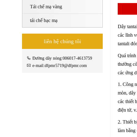
Tái chế mạ vàng
tái chế bạc mạ
Dây tanta
các lĩnh 
liên hệ chúng tôi
tantali đ
Quá trình
Đường dây nóng:006017-4613759
thường có
e-mail:dfpmr5719@dfpmr.com
các ứng d
1. Công n
mòn, dây 
các thiết
điện tử, v.
2. Thiết b
làm bằng 