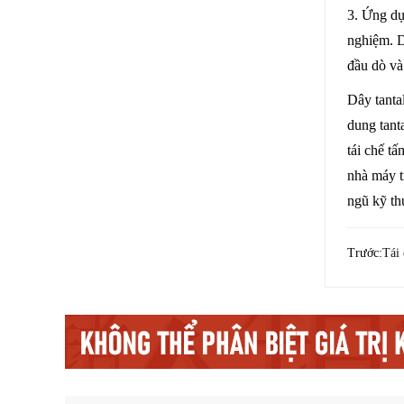
3. Ứng dụ
nghiệm. D
đầu dò và 
Dây tantal
dung tantal
tái chế tấ
nhà máy t
ngũ kỹ th
Trước:
Tái 