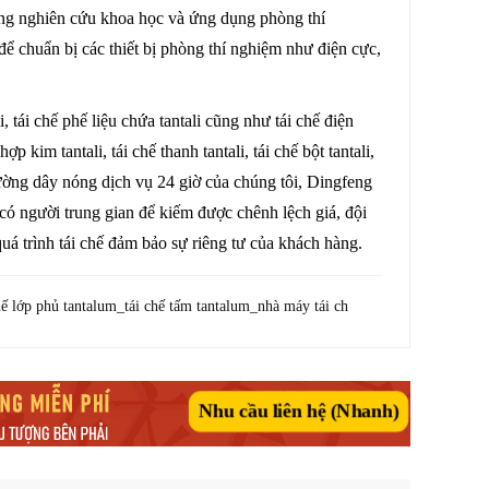
ong nghiên cứu khoa học và ứng dụng phòng thí
để chuẩn bị các thiết bị phòng thí nghiệm như điện cực,
 tái chế phế liệu chứa tantali cũng như tái chế điện
 hợp kim tantali, tái chế thanh tantali, tái chế bột tantali,
i đường dây nóng dịch vụ 24 giờ của chúng tôi, Dingfeng
 có người trung gian để kiếm được chênh lệch giá, đội
á trình tái chế đảm bảo sự riêng tư của khách hàng.
hế lớp phủ tantalum_tái chế tấm tantalum_nhà máy tái ch
Nhu cầu liên hệ (Nhanh)