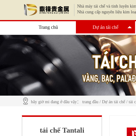
Nhà máy tái chế và tinh luyện kim
Nhà cung cấp nguyên liệu kim loạ
Trang chủ
Dự án tái chế
bây giờ mi đang ở đâu vậy：
trang đầu
/
Dự án tái chế
/
tái 
tái chế Tantali