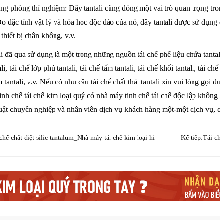
ng phòng thí nghiệm: Dây tantali cũng đóng một vai trò quan trọng tr
o đặc tính vật lý và hóa học độc đáo của nó, dây tantali được sử dụng 
thiết bị chân không, v.v.
i đã qua sử dụng là một trong những nguồn tái chế phế liệu chứa tantali,
i, tái chế lớp phủ tantali, tái chế tấm tantali, tái chế khối tantali, tái chế
m tantali, v.v. Nếu có nhu cầu tái chế chất thải tantali xin vui lòng gọ
inh chế tái chế kim loại quý có nhà máy tinh chế tái chế độc lập không
uật chuyên nghiệp và nhân viên dịch vụ khách hàng một-một dịch vụ, qu
chế chất diệt silic tantalum_Nhà máy tái chế kim loại hi
Kế tiếp:
Tái c