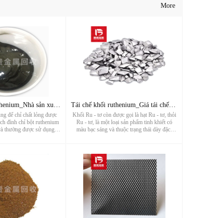
More
Tái chế bùn Ruthenium_Nhà sản xuất tái chế chất thải Rutheni
Tái chế khối ruthenium_Giá tái chế hạt ruthenium_Nhà máy tái
ng để chỉ chất lỏng được
Khối Ru - tơ còn được gọi là hạt Ru - tơ, thỏi
ch đình chỉ bột ruthenium
Ru - tơ, là một loại sản phẩm tinh khiết có
và thường được sử dụng
màu bạc sáng và thuộc trạng thái dày đặc.
vật liệu điện tử và các ứng
Việc sử dụng chính của khối rutheni là sản
o khác. Ruthenium là kim
xuất hợp kim nhiệt độ ca
 tiếp có giá trị...