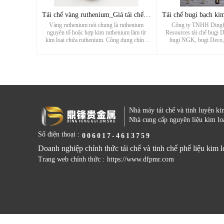
Tái chế vàng ruthenium_Giá tái chế hợp kim Ruthenium_Nhà máy
Vàng ruthenium nói chung là ruthenium
Công ty TNHH Dingf
nguyên tố hoặc hợp kim ruthenium làm từ
Resources tái chế bugi 
kim loại chứa ruthenium. Công dụng chính
bugi NGK, bugi Deco, 
của ruthenium là chế tạo đồ trang sức hoặc
Champion, bugi Cummins,
hợp kim chứa ruthenium, chẳng hạn như bugi
bạch kim, bugi bạch kim i
đánh lửa ruthenium. Vàng ruthenium ...
đôi, bugi Iridium đôi, 
...
Nhà máy tái chế và tinh luyện ki
Nhà cung cấp nguyên liệu kim lo
Số điện thoại :
006017-4613759
Doanh nghiệp chính thức tái chế và tinh chế phế liệu kim l
Trang web chính thức :
https://www.dfpmr.com