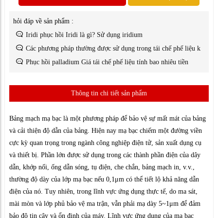
hỏi đáp về sản phẩm :
Iridi phục hồi Iridi là gì? Sử dụng iridium
Các phương pháp thường được sử dụng trong tái chế phế liệu k
Phục hồi palladium Giá tái chế phế liệu tính bao nhiêu tiền
Thông tin chi tiết sản phẩm
Bảng mạch mạ bạc là một phương pháp để bảo vệ sự mất mát của bảng
và cải thiện độ dẫn của bảng. Hiện nay mạ bạc chiếm một đường viền
cực kỳ quan trọng trong ngành công nghiệp điện tử, sản xuất dụng cụ
và thiết bị. Phần lớn được sử dụng trong các thành phần điện của dây
dẫn, khớp nối, ống dẫn sóng, tụ điện, che chắn, bảng mạch in, v.v.,
thường độ dày của lớp mạ bạc nếu 0,1μm có thể tiết lộ khả năng dẫn
điện của nó. Tuy nhiên, trong lĩnh vực ứng dụng thực tế, do ma sát,
mài mòn và lớp phủ bảo vệ ma trận, vẫn phải mạ dày 5~1μm để đảm
bảo độ tin cậy và ổn định của máy. Lĩnh vực ứng dụng của mạ bạc