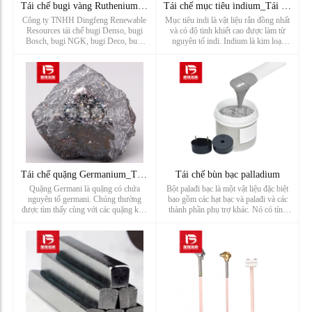
Tái chế bugi vàng Ruthenium_Tái chế bugi ô tô_Nhà sản xuất t
Tái chế mục tiêu indium_Tái chế mục tiêu ITO_Nhà máy tái chế
Công ty TNHH Dingfeng Renewable
Mục tiêu indi là vật liệu rắn đồng nhất
Resources tái chế bugi Denso, bugi
và có độ tinh khiết cao được làm từ
Bosch, bugi NGK, bugi Deco, bugi
nguyên tố indi. Indium là kim loại
torch, bugi Champion, bugi Cummins,
hiếm có nhiệt độ nóng chảy thấp, độc
bugi iridi, bugi bạch kim, bugi bạch
tính thấp và ổn định hóa học tốt. Do
kim iridi, bugi bạch kim đôi, bugi
những đặc tính này, bia indi được sử
Iridium đôi, bugi LYNK&CO, bugi ...
dụng rộng rãi tron...
Tái chế quặng Germanium_Tái chế đá Germanium_Nhà máy tái chế
Tái chế bùn bạc palladium
Quặng Germani là quặng có chứa
Bột palađi bạc là một vật liệu đặc biệt
nguyên tố germani. Chúng thường
bao gồm các hạt bạc và palađi và các
được tìm thấy cùng với các quặng kim
thành phần phụ trợ khác. Nó có tính
loại khác như đồng, chì, kẽm và thiếc.
dẫn điện và nhiệt tốt nên được sử
Các khoáng vật quặng chính của
dụng rộng rãi trong ngành công
germani là germanit ( Germanit),
nghiệp điện tử, điều chế chất xúc tác
germani sphalerit ( Germanit
và nhiều ứng dụng khác. ...
sphaleri...