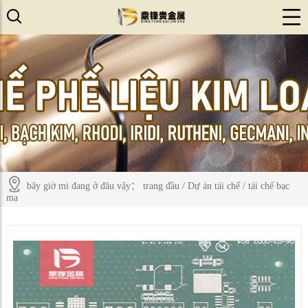
bây giờ mi đang ở đâu vậy：
trang đầu
/
Dự án tái chế
/
tái chế bạc
mạ