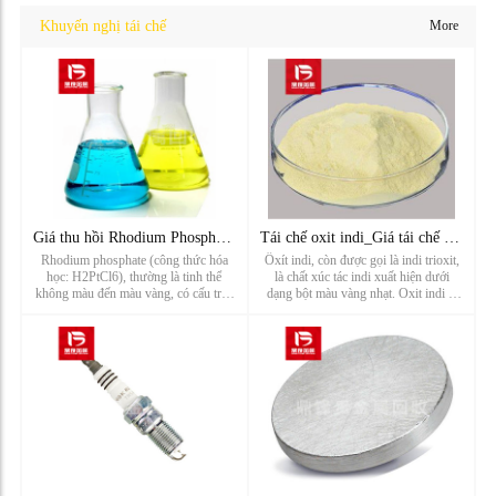
Khuyến nghị tái chế
More
Giá thu hồi Rhodium Phosphate_Giải pháp thu hồi Phosphate Rh
Tái chế oxit indi_Giá tái chế trioxit indi_Nhà máy tái chế v
Rhodium phosphate (công thức hóa
Ôxít indi, còn được gọi là indi trioxit,
học: H2PtCl6), thường là tinh thể
là chất xúc tác indi xuất hiện dưới
không màu đến màu vàng, có cấu trúc
dạng bột màu vàng nhạt. Oxit indi là
tinh thể lục giác. Nó có độ hòa tan cao
một vật liệu chức năng bán dẫn trong
trong nước, nhưng hầu như không
suốt loại n mới với dải rộng, điện trở
hòa tan trong các dung môi hữu cơ
suất nhỏ và hoạt tính xúc tác cao. Nó
như rượu và ete. Rhodium phosph...
đã được sử d...