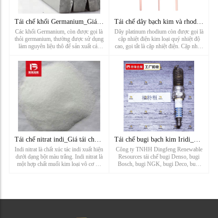
Tái chế khối Germanium_Giá tái chế phôi Germani_Nhà máy tái
Tái chế dây bạch kim và rhodium_giá tái chế cặp nhiệt điện_n
Các khối Germanium, còn được gọi là
Dây platinum rhodium còn được gọi là
thỏi germanium, thường được sử dụng
cặp nhiệt điện kim loại quý nhiệt độ
làm nguyên liệu thô để sản xuất các
cao, gọi tắt là cặp nhiệt điện. Cặp nhiệt
tinh thể đơn germanium và để tinh chế
điện công nghiệp bao gồm mô hình B,
germanium. Các khối germanium thải
mô hình S, mô hình R của dây
là một trong những nguồn tái chế phế
platinum, được sử d
liệu germanium. Các ng...
Tái chế nitrat indi_Giá tái chế nitrat indi ngậm nước_Nhà má
Tái chế bugi bạch kim Iridi_Giá tái chế bugi dày của Ford_Nh
Indi nitrat là chất xúc tác indi xuất hiện
Công ty TNHH Dingfeng Renewable
dưới dạng bột màu trắng. Indi nitrat là
Resources tái chế bugi Denso, bugi
một hợp chất muối kim loại vô cơ có
Bosch, bugi NGK, bugi Deco, bugi
thể được sử dụng làm chất oxy hóa,
torch, bugi Champion, bugi Cummins,
thuốc thử phân tích và sản xuất indi.
bugi iridi, bugi bạch kim, bugi bạch
Chất thải indi nitrat là một trong
kim iridi, bugi bạch kim đôi, bugi
những nguồn t...
Iridium đôi, bugi LYNK&CO, bugi ...