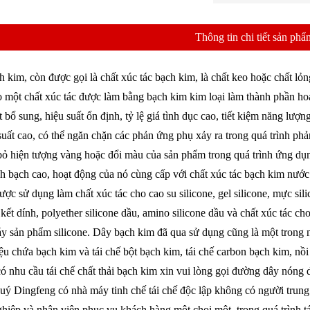
Thông tin chi tiết sản phẩ
 kim, còn được gọi là chất xúc tác bạch kim, là chất keo hoặc chất lỏ
 một chất xúc tác được làm bằng bạch kim kim loại làm thành phần ho
ít bổ sung, hiệu suất ổn định, tỷ lệ giá tình dục cao, tiết kiệm năng l
suất cao, có thể ngăn chặn các phản ứng phụ xảy ra trong quá trình phả
 bỏ hiện tượng vàng hoặc đổi màu của sản phẩm trong quá trình ứng dụng
 bạch cao, hoạt động của nó cùng cấp với chất xúc tác bạch kim nư
ược sử dụng làm chất xúc tác cho cao su silicone, gel silicone, mực sil
 kết dính, polyether silicone dầu, amino silicone dầu và chất xúc tác c
y sản phẩm silicone. Dây bạch kim đã qua sử dụng cũng là một trong n
iệu chứa bạch kim và tái chế bột bạch kim, tái chế carbon bạch kim, nồi
có nhu cầu tái chế chất thải bạch kim xin vui lòng gọi đường dây nóng d
quý Dingfeng có nhà máy tinh chế tái chế độc lập không có người trung
hiệp và nhân viên phục vụ khách hàng một chọi một, trong quá trình tá