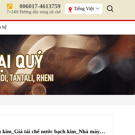
006017-4613759
Tiếng Việt
7×24H Đường dây nóng tái chế
n hệ
Tái chế nước bạch kim_Giá tái chế nước bạch kim_Nhà máy tái chế và tinh chế chất xúc tác kim loại quý