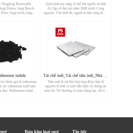
 Dingfeng Renewable
Quá trình mạ vàng có thể bắt nguồn từ thời
 bugi Denso, bugi Bosch,
Ai Cập cổ đại vào năm 2600 trước Công
Deco, bugi torch, bugi
nguyên. Vào thời đó, người ta dán vàng lá lên
ummins, bugi iridi, bugi
gỗ, đá hoặc gốm sứ để tạo ra những đồ trang
h kim iridi, bugi bạch kim
trí và tượng thần lộng lẫy. Thời gian trôi qua,
 đôi, bugi LYNK&CO, bugi
nghề thủ công này lan...
...
uthenium iodide
Tái chế indi_Tái chế tấm indi_Nhà máy tái chế kim loại hiếm
còn được gọi là ruthenium
Tấm indi là vật liệu kim loại được làm từ
xúc tác ruthenium xuất hiện
nguyên tố indi có tính dẫn điện và chống ăn
u đen. Ruthenium iodide
mòn tốt. Nó thường có màu trắng bạc, độ dẻo
 những nguồn tái chế chất
và độ dẻo tốt, có thể dễ dàng gia công thành
quý chứa ruthenium. Nguồn
nhiều hình dạng khác nhau. Tấm indi được sử
hất xúc tác ki...
dụng rộng rãi trong n...
 quý
Bán kim loại quý
Tin tức