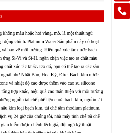
m
ng không màu hoặc hơi vàng, mờ, là một thuật ngữ
ạt động chính. Platinum Water Sản phẩm này có hoạt
ượng và bảo vệ môi trường. Hiệu quả xúc tác nước bạch
n ứng Si-Vi và Si-H, ngăn chặn việc tạo ra chất màu
 chất xúc tác khác. Do đó, bạn có thể tạo ra các sản
ớc ngoài như Nhật Bản, Hoa Kỳ, Đức. Bạch kim nước
icone và nhiệt độ cao được thêm vào cao su silicone
ho tổng hợp khác, hiệu quả cao thân thiện với môi trường
hững nguồn tái chế phế liệu chứa bạch kim, nguồn tái
 nấu kim loại bạch kim, tái chế tấm rhodium platinum,
ịch vụ 24 giờ của chúng tôi, nhà máy tinh chế tái chế
 gian kiếm được chênh lệch giá, đội ngũ kỹ thuật
i chế đảm bảo tính riêng tư của khách hàng.