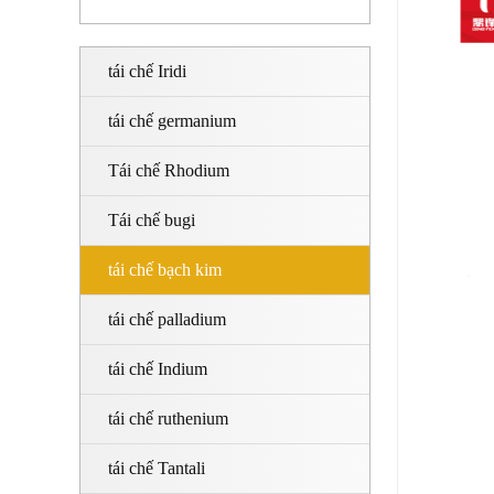
tái chế Iridi
tái chế germanium
Tái chế Rhodium
Tái chế bugi
tái chế bạch kim
tái chế palladium
tái chế Indium
tái chế ruthenium
tái chế Tantali