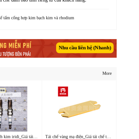
hế tấm cống hợp kim bạch kim và rhodium
Nhu cầu liên hệ (Nhanh)
More
Tái chế bugi bạch kim iridi_Giá tái chế bugi tốt đơn Torch_N
Tái chế vàng mạ điện_Giá tái chế tấm mạ vàng_Nhà máy tái chế