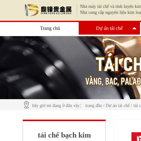
Nhà máy tái chế và tinh luyện kim
Nhà cung cấp nguyên liệu kim loạ
Trang chủ
Dự án tái chế
bây giờ mi đang ở đâu vậy：
trang đầu
/
Dự án tái chế
/
tái 
tái chế bạch kim