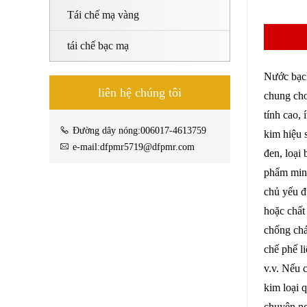
Tái chế mạ vàng
tái chế bạc mạ
Nước bạch
liên hệ chúng tôi
chung cho
tính cao, 
Đường dây nóng:006017-4613759
kim hiệu 
e-mail:dfpmr5719@dfpmr.com
đen, loại
phẩm minh
chủ yếu đ
hoặc chất
chống chá
chế phế l
v.v. Nếu 
kim loại 
chuyên ng