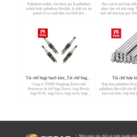
Palladium iodide, còn được gọi là palladium
Bạc oxit là một hợp chấ
iodide hoặc palladium diiodide, là chất xúc tác
nhạy cảm với ánh sáng. 
paladi có sự xuất hiện của khối đen.
tinh chế kim loại quý Din
Palladium iodide chủ yếu được sử dụng trong
tinh chế chất thải bạc ox
thuốc thử tổng hợp dược phẩm, thuốc thử
clorua, bạc axetat, bạc b
sinh học, hợp chất chirus, ...
bạc nitrat tron
Tái chế bugi bạch kim_Tái chế bugi ô tô_Nhà sản xuất tái chế
Tái chế hợp k
Công ty TNHH Dingfeng Renewable
Hợp kim palladium là hợ
Resources tái chế bugi Denso, bugi Bosch,
palladium làm chất nền để
bugi NGK, bugi Deco, bugi torch, bugi
kim loại khác, hợp kim 
Champion, bugi Cummins, bugi iridi, bugi
được sử dụng để tinh c
bạch kim, bugi bạch kim iridi, bugi bạch kim
hydro được tinh chế
đôi, bugi Iridium đôi, bugi LYNK&CO, bugi
...
Nhà máy tái chế và tinh luyện ki