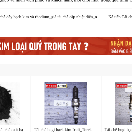
chế dây bạch kim và rhodium_giá tái chế cặp nhiệt điện_n
Kế tiếp:
Tái c
Tái chế oxit bạc_Giá tái chế oxit bạc_Nhà máy tái chế chất x
Tái chế bugi bạch kim Iridi_Torch Giá tái chế bugi một điểm_