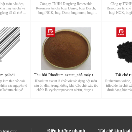
t bột màu nâu đen,
Công ty TNHH Dingfeng Renewable
Công ty TNHH
Nhà máy tái chế và
Resources tái chế bugi Denso, bugi Bosch,
Resources tái chế
gfeng đã tái chế và
bugi NGK, bugi Deco, bugi torch, bugi
bugi NGK, bugi 
it, bạc sunfua, bạc
Champion, bugi Cummins, bugi iridi, bugi
Champion, bugi C
romua, bạc iodua và
bạch kim, bugi bạch kim iridi, bugi bạch kim
bạch kim, bugi bạc
g một ...
đôi, bugi Iridium đôi, bugi LYNK&CO, bugi
đôi, bugi Iridium
...
im paladi
Thu hồi Rhodium axetat_nhà máy thu hồi và tinh luyện chất xú
Tái chế r
p kim thứ cấp với
Rhodium axetat là chất xúc tác dạng bột màu
Ruthenium iodide, 
 thêm các nguyên tố
nâu ổn định trong không khí. Các chất xúc tác
triiodide, là chất 
palladium chủ yếu
chính là: cyclopropanation olefin, được sử
dưới dạng bột mà
hế hydro, sau khi
dụng để hình thành ylide, rhodium acetate chủ
thải là một trong
 bởi hợp kim p
yếu được sử dụng làm chất trung gian dược
xúc tác kim loại 
phẩm và nguyên liệu...
tái chế c
Điều hướng nhanh
Tái chế kim loại
m loại quý