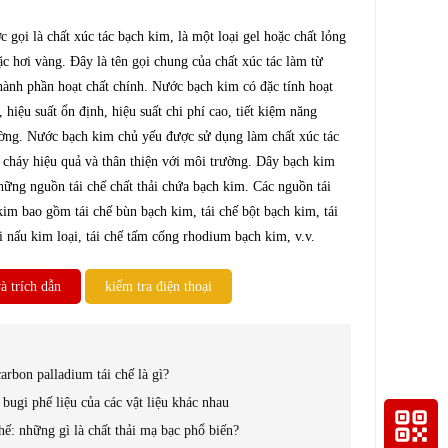
gọi là chất xúc tác bạch kim, là một loại gel hoặc chất lỏng
 hơi vàng. Đây là tên gọi chung của chất xúc tác làm từ
hành phần hoạt chất chính. Nước bạch kim có đặc tính hoạt
, hiệu suất ổn định, hiệu suất chi phí cao, tiết kiệm năng
ờng. Nước bạch kim chủ yếu được sử dụng làm chất xúc tác
 cháy hiệu quả và thân thiện với môi trường. Dây bạch kim
hững nguồn tái chế chất thải chứa bạch kim. Các nguồn tái
kim bao gồm tái chế bùn bạch kim, tái chế bột bạch kim, tái
 nấu kim loại, tái chế tấm cống rhodium bạch kim, v.v.
à trích dẫn
kiểm tra điện thoại
carbon palladium tái chế là gì?
ế bugi phế liệu của các vật liệu khác nhau
hế: những gì là chất thải mạ bạc phổ biến?