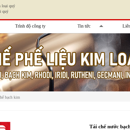
 loại quý
i quý
Trình độ công ty
Tin tức
Liê
chế bạch kim